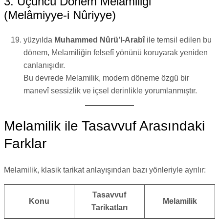
3. Üçüncü Dönem Melamiliği
(Melâmiyye-i Nûriyye)
yüzyılda
Muhammed Nûrü’l-Arabî
ile temsil edilen bu
dönem, Melamiliğin felsefî yönünü koruyarak yeniden
canlanışıdır.
Bu devrede Melamilik, modern döneme özgü bir
manevî sessizlik ve içsel derinlikle yorumlanmıştır.
Melamilik ile Tasavvuf Arasındaki
Farklar
Melamilik, klasik tarikat anlayışından bazı yönleriyle ayrılır:
Tasavvuf
Konu
Melamilik
Tarikatları