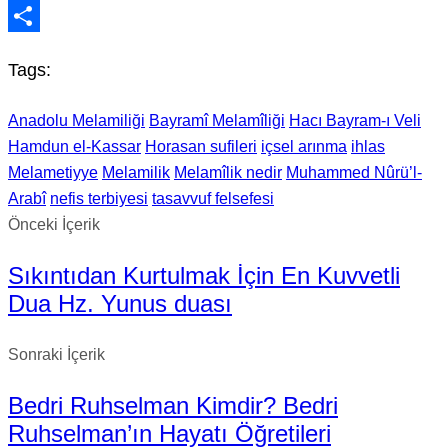
Email
Share
Tags:
Anadolu Melamiliği
Bayramî Melamîliği
Hacı Bayram-ı Veli
Hamdun el-Kassar
Horasan sufileri
içsel arınma
ihlas
Melametiyye
Melamilik
Melamîlik nedir
Muhammed Nûrü’l-
Arabî
nefis terbiyesi
tasavvuf felsefesi
Önceki İçerik
Sıkıntıdan Kurtulmak İçin En Kuvvetli
Dua Hz. Yunus duası
Sonraki İçerik
Bedri Ruhselman Kimdir? Bedri
Ruhselman’ın Hayatı Öğretileri