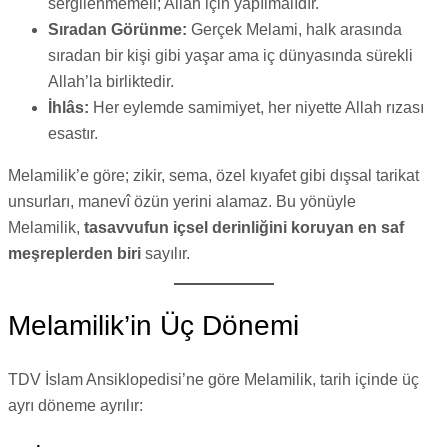
sergilenmemeli; Allah için yapılmalıdır.
Sıradan Görünme:
Gerçek Melami, halk arasında
sıradan bir kişi gibi yaşar ama iç dünyasında sürekli
Allah’la birliktedir.
İhlâs:
Her eylemde samimiyet, her niyette Allah rızası
esastır.
Melamilik’e göre; zikir, sema, özel kıyafet gibi dışsal tarikat
unsurları, manevî özün yerini alamaz. Bu yönüyle
Melamilik,
tasavvufun içsel derinliğini koruyan en saf
meşreplerden biri
sayılır.
Melamilik’in Üç Dönemi
TDV İslam Ansiklopedisi’ne göre Melamilik, tarih içinde üç
ayrı döneme ayrılır: