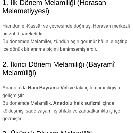
1. İlk Dönem Melamiliği (Horasan
Melametiyyesi)
Hamdûn el-Kassâr ve çevresinde doğmuş, Horasan merkezli
bir zühd hareketidir.
Bu dönemde Melamiler, zühdün aşırı görünür hâlini eleştirip,
içe dönük bir arınma biçimi benimsemişlerdir.
2. İkinci Dönem Melamiliği (Bayramî
Melamîliği)
Anadolu’da
Hacı Bayram-ı Velî
ve takipçileri aracılığıyla
gelişmiştir.
Bu dönemde Melamilik,
Anadolu halk sufizmi
içinde
kökleşmiş; sade yaşam, iş ahlakı ve zanaatkârlıkla iç içe
geçmiştir.