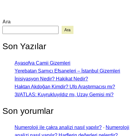
Ara
Ara
Son Yazılar
Ayasofya Camii Gizemleri
Yerebatan Sarnıcı Efsaneleri – İstanbul Gizemleri
İnisiyasyon Nedir? Hakikat Nedir?
Haktan Akdoğan Kimdir? Ufo Araştırmacısı mı?
3I/ATLAS: Kuyrukluyıldız mı, Uzay Gemisi mi?
Son yorumlar
Numeroloji ile çakra analizi nasıl yapılır?
-
Numeroloji
analizi nasıl yapılır? Harflerin değerleri nelerdir?