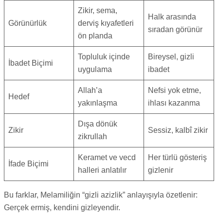
Zikir, sema,
Halk arasında
Görünürlük
derviş kıyafetleri
sıradan görünür
ön planda
Topluluk içinde
Bireysel, gizli
İbadet Biçimi
uygulama
ibadet
Allah’a
Nefsi yok etme,
Hedef
yakınlaşma
ihlası kazanma
Dışa dönük
Zikir
Sessiz, kalbî zikir
zikrullah
Keramet ve vecd
Her türlü gösteriş
İfade Biçimi
halleri anlatılır
gizlenir
Bu farklar, Melamiliğin “gizli azizlik” anlayışıyla özetlenir:
Gerçek ermiş, kendini gizleyendir.