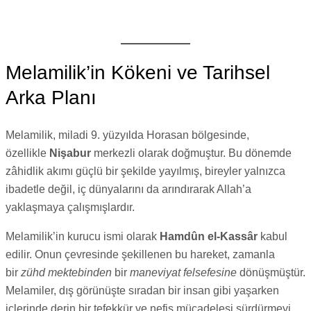
Melamilik’in Kökeni ve Tarihsel
Arka Planı
Melamilik, miladi 9. yüzyılda Horasan bölgesinde,
özellikle
Nişabur
merkezli olarak doğmuştur. Bu dönemde
zâhidlik akımı güçlü bir şekilde yayılmış, bireyler yalnızca
ibadetle değil, iç dünyalarını da arındırarak Allah’a
yaklaşmaya çalışmışlardır.
Melamilik’in kurucu ismi olarak
Hamdûn el-Kassâr
kabul
edilir. Onun çevresinde şekillenen bu hareket, zamanla
bir
zühd mektebinden
bir
maneviyat felsefesine
dönüşmüştür.
Melamiler, dış görünüşte sıradan bir insan gibi yaşarken
içlerinde derin bir tefekkür ve nefis mücadelesi sürdürmeyi