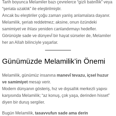
Tarih boyunca Melamiler bazı çevrelerce “gizli batınîlik” veya
“şeriata uzaklık” ile eleştirilmiştir.
Ancak bu eleştiriler çoğu zaman yanlış anlamalara dayanır.
Melamilik, şeriatı reddetmez; aksine, onun özündeki
samimiyet ve ihlası yeniden canlandırmayı hedefler.
Görünüşte sade ve dünyevî bir hayat sürseler de, Melamiler
her an Allah bilinciyle yaşarlar.
Günümüzde Melamilik’in Önemi
Melamilik, günümüz insanına
manevî tevazu, içsel huzur
ve samimiyet
mesajı verir.
Modern dünyanın gösteriş, hız ve dışsallık merkezli yapısı
karşısında Melamilik; “az konuş, çok yaşa, derinden hisset”
diyen bir duruş sergiler.
Bugün Melamilik,
tasavvufun sade ama derin