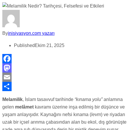
By
inisiyasyon.com yazarı
Published
Ekim 21, 2025
Facebook
Mastodon
Email
Share
Melamilik
, İslam tasavvuf tarihinde
“kınama yolu”
anlamına
gelen
melâmet
kavramı üzerine inşa edilmiş bir düşünce ve
yaşam anlayışıdır. Kaynağını nefsi kınama (
levm
) ve riyadan
uzak bir içsel arınma çabasından alan bu ekol, dış görünüşte
sade ama ruh dünyasında derin bir mistik deneyim sunar.