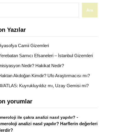
Ara
on Yazılar
Ayasofya Camii Gizemleri
Yerebatan Sarnıcı Efsaneleri – İstanbul Gizemleri
İnisiyasyon Nedir? Hakikat Nedir?
Haktan Akdoğan Kimdir? Ufo Araştırmacısı mı?
3I/ATLAS: Kuyrukluyıldız mı, Uzay Gemisi mi?
on yorumlar
-
meroloji ile çakra analizi nasıl yapılır?
meroloji analizi nasıl yapılır? Harflerin değerleri
lerdir?