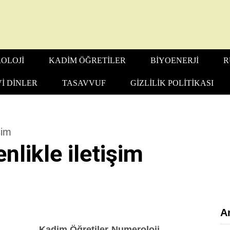
OLOJI
KADIM ÖĞRETILER
BIYOENERJI
R
I DINLER
TASAVVUF
GIZLILIK POLITIKASI
şim
nlikle iletişim
A
Kadim Öğretiler
Numeroloji