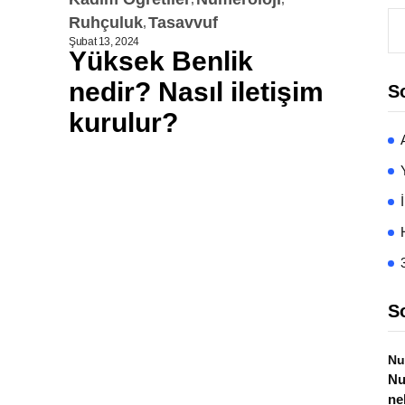
Ruhçuluk
Tasavvuf
Şubat 13, 2024
Yüksek Benlik
nedir? Nasıl iletişim
S
kurulur?
S
Nu
Nu
ne