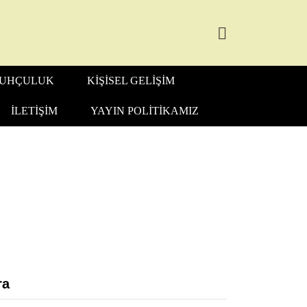
UHÇULUK
KIŞISEL GELIŞIM
İLETIŞIM
YAYIN POLITIKAMIZ
ra