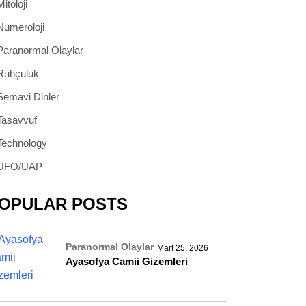
Mitoloji
Numeroloji
Paranormal Olaylar
Ruhçuluk
Semavi Dinler
Tasavvuf
Technology
UFO/UAP
OPULAR POSTS
Paranormal Olaylar
Mart 25, 2026
Ayasofya Camii Gizemleri