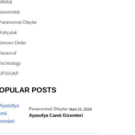
Mitoloji
Numeroloji
Paranormal Olaylar
Ruhçuluk
Semavi Dinler
Tasavvuf
Technology
UFO/UAP
OPULAR POSTS
Paranormal Olaylar
Mart 25, 2026
Ayasofya Camii Gizemleri