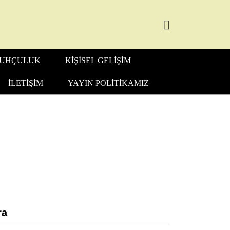
UHÇULUK
KIŞISEL GELIŞIM
İLETIŞIM
YAYIN POLITIKAMIZ
ra