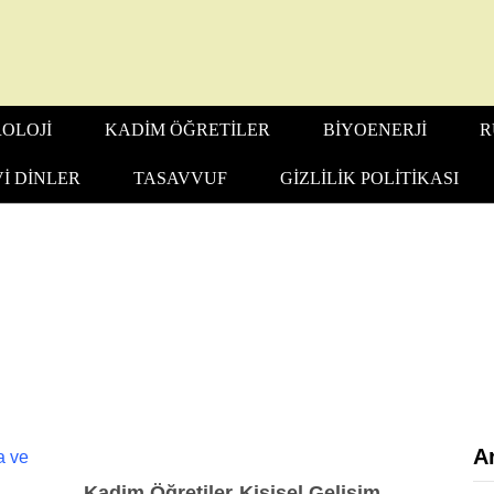
OLOJI
KADIM ÖĞRETILER
BIYOENERJI
R
I DINLER
TASAVVUF
GIZLILIK POLITIKASI
A
Kadim Öğretiler
Kişisel Gelişim