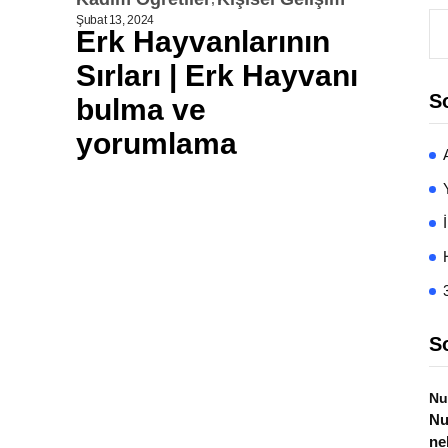
Şubat 13, 2024
Erk Hayvanlarının
Sırları | Erk Hayvanı
S
bulma ve
yorumlama
S
Nu
Nu
ne