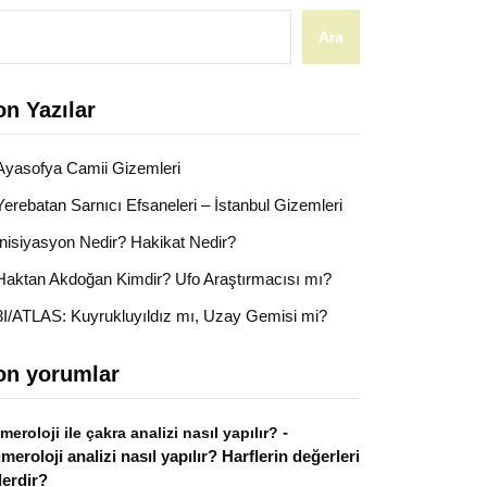
Ara
on Yazılar
Ayasofya Camii Gizemleri
Yerebatan Sarnıcı Efsaneleri – İstanbul Gizemleri
İnisiyasyon Nedir? Hakikat Nedir?
Haktan Akdoğan Kimdir? Ufo Araştırmacısı mı?
3I/ATLAS: Kuyrukluyıldız mı, Uzay Gemisi mi?
on yorumlar
-
meroloji ile çakra analizi nasıl yapılır?
meroloji analizi nasıl yapılır? Harflerin değerleri
lerdir?